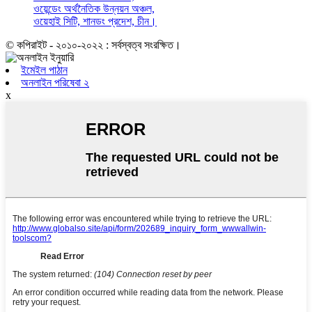
ওয়েন্ডেং অর্থনৈতিক উন্নয়ন অঞ্চল,
ওয়েহাই সিটি, শানডং প্রদেশ, চীন।
© কপিরাইট - ২০১০-২০২২ : সর্বস্বত্ব সংরক্ষিত।
ইমেইল পাঠান
অনলাইন পরিষেবা ২
x