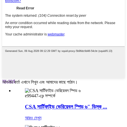
সব দেখো
আপনার বার্তা এখানে লিখুন এবং আমাদের কাছে পাঠান।
e99447-cp সম্পর্কে
CSA সার্টিফাইড ভেরিয়েবল স্পিড ৬″ ডিস্ক ...
আরও দেখুন