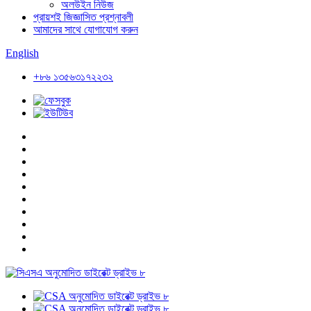
অলউইন নিউজ
প্রায়শই জিজ্ঞাসিত প্রশ্নাবলী
আমাদের সাথে যোগাযোগ করুন
English
+৮৬ ১৩৫৬৩১৭২২৩২