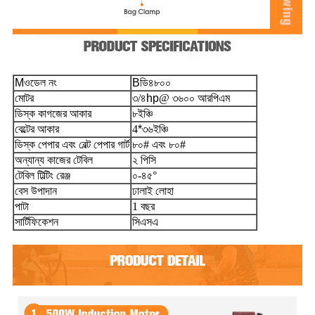
M
ওডেল নং
B
ডি৪৮০০
মোটর
৩/৪
hp
@ ৩৬০০ আরপিএম
ডিস্ক কাগজের আকার
৮
ইঞ্চি
বেল্টের আকার
4
*
৩৬
ইঞ্চি
ডিস্ক পেপার এবং বেল্ট পেপার গার্ট
৮০# এবং ৮০#
অন্যান্য কাজের টেবিল
২ পিসি
টেবিল টিল্টিং রেঞ্জ
০-৪৫°
বেস উপাদান
ঢালাই লোহা
পাটা
1
বছর
সার্টিফিকেশন
সিএসএ