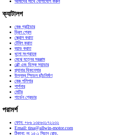
আমাদের সাথে যোগাযোগ করুন
ক্যাটালগ
বেঞ্চ গ্রাইন্ডার
ড্রিল প্রেস
স্ক্রোল করাত
টেবিল করাত
ব্যান্ড করাত
ধুলো সংগ্রাহক
মেঝে যত্নের সরঞ্জাম
বেল্ট এবং ডিস্ক স্যান্ডার
প্ল্যানার থিকনেসার
উল্লম্ব স্পিন্ডল ছাঁচনির্মাণ
বেঞ্চ পলিশার
শার্পনার
মোটর
গার্ডেন শ্রেডার
পরামর্শ
ফোন: +৮৬ ১৩৫৬৩১৭২২৩২
Email: tina@allwin-motor.com
ঠিকানা: নং ১৫-১ সিচান রোড,