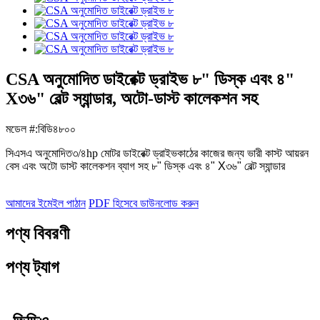
CSA অনুমোদিত ডাইরেক্ট ড্রাইভ ৮" ডিস্ক এবং ৪"
X৩৬" বেল্ট স্যান্ডার, অটো-ডাস্ট কালেকশন সহ
মডেল #:
বিডি৪৮০০
সিএসএ অনুমোদিত
৩/৪hp মোটর ডাইরেক্ট ড্রাইভ
কাঠের কাজের জন্য ভারী কাস্ট আয়রন
বেস এবং অটো ডাস্ট কালেকশন ব্যাগ সহ ৮" ডিস্ক এবং ৪" X৩৬" বেল্ট স্যান্ডার
আমাদের ইমেইল পাঠান
PDF হিসেবে ডাউনলোড করুন
পণ্য বিবরণী
পণ্য ট্যাগ