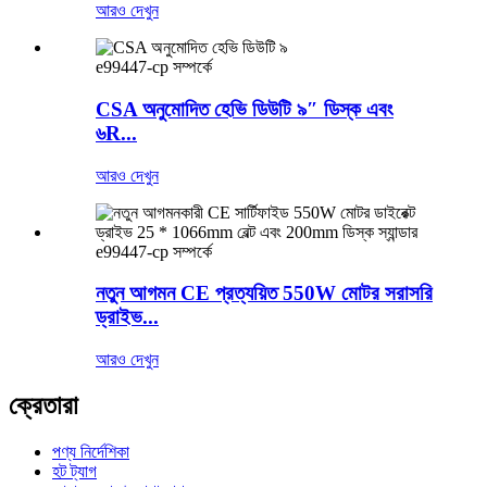
আরও দেখুন
e99447-cp সম্পর্কে
CSA অনুমোদিত হেভি ডিউটি ​​৯″ ডিস্ক এবং
৬R...
আরও দেখুন
e99447-cp সম্পর্কে
নতুন আগমন CE প্রত্যয়িত 550W মোটর সরাসরি
ড্রাইভ...
আরও দেখুন
ক্রেতারা
পণ্য নির্দেশিকা
হট ট্যাগ