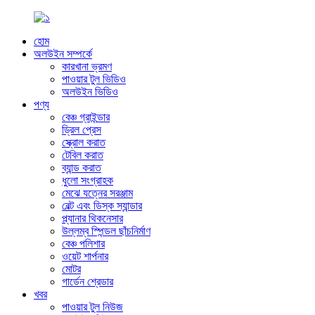
হোম
অলউইন সম্পর্কে
কারখানা ভ্রমণ
পাওয়ার টুল ভিডিও
অলউইন ভিডিও
পণ্য
বেঞ্চ গ্রাইন্ডার
ড্রিল প্রেস
স্ক্রোল করাত
টেবিল করাত
ব্যান্ড করাত
ধুলো সংগ্রাহক
মেঝে যত্নের সরঞ্জাম
বেল্ট এবং ডিস্ক স্যান্ডার
প্ল্যানার থিকনেসার
উল্লম্ব স্পিন্ডল ছাঁচনির্মাণ
বেঞ্চ পলিশার
ওয়েট শার্পনার
মোটর
গার্ডেন শ্রেডার
খবর
পাওয়ার টুল নিউজ