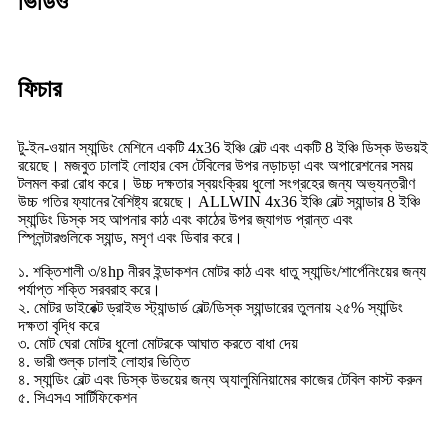
ভিডিও
ফিচার
টু-ইন-ওয়ান স্যান্ডিং মেশিনে একটি 4x36 ইঞ্চি বেল্ট এবং একটি 8 ইঞ্চি ডিস্ক উভয়ই
রয়েছে। মজবুত ঢালাই লোহার বেস টেবিলের উপর নড়াচড়া এবং অপারেশনের সময়
টলমল করা রোধ করে। উচ্চ দক্ষতার স্বয়ংক্রিয় ধুলো সংগ্রহের জন্য অভ্যন্তরীণ
উচ্চ গতির ফ্যানের বৈশিষ্ট্য রয়েছে। ALLWIN 4x36 ইঞ্চি বেল্ট স্যান্ডার 8 ইঞ্চি
স্যান্ডিং ডিস্ক সহ আপনার কাঠ এবং কাঠের উপর জ্যাগড প্রান্ত এবং
স্প্লিন্টারগুলিকে স্যান্ড, মসৃণ এবং ডিবার করে।
১. শক্তিশালী ৩/৪hp নীরব ইন্ডাকশন মোটর কাঠ এবং ধাতু স্যান্ডিং/শার্পেনিংয়ের জন্য
পর্যাপ্ত শক্তি সরবরাহ করে।
২. মোটর ডাইরেক্ট ড্রাইভ স্ট্যান্ডার্ড বেল্ট/ডিস্ক স্যান্ডারের তুলনায় ২৫% স্যান্ডিং
দক্ষতা বৃদ্ধি করে
৩. মোট ঘেরা মোটর ধুলো মোটরকে আঘাত করতে বাধা দেয়
৪. ভারী শুল্ক ঢালাই লোহার ভিত্তি
৪. স্যান্ডিং বেল্ট এবং ডিস্ক উভয়ের জন্য অ্যালুমিনিয়ামের কাজের টেবিল কাস্ট করুন
৫. সিএসএ সার্টিফিকেশন