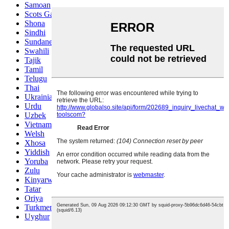
Samoan
Scots Gaelic
Shona
Sindhi
Sundanese
Swahili
Tajik
Tamil
Telugu
Thai
Ukrainian
Urdu
Uzbek
Vietnamese
Welsh
Xhosa
Yiddish
Yoruba
Zulu
Kinyarwanda
Tatar
Oriya
Turkmen
Uyghur