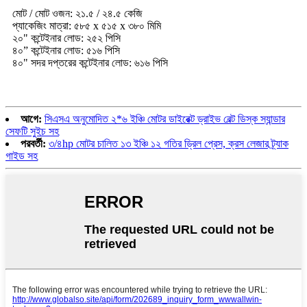
মোট / মোট ওজন: ২১.৫ / ২৪.৫ কেজি
প্যাকেজিং মাত্রা: ৫৮৫ x ৫১৫ x ৩৮০ মিমি
২০" কন্টেইনার লোড: ২৫২ পিসি
৪০” কন্টেইনার লোড: ৫১৬ পিসি
৪০" সদর দপ্তরের কন্টেইনার লোড: ৬১৬ পিসি
আগে:
সিএসএ অনুমোদিত ২*৬ ইঞ্চি মোটর ডাইরেক্ট ড্রাইভ বেল্ট ডিস্ক স্যান্ডার
সেফটি সুইচ সহ
পরবর্তী:
৩/৪hp মোটর চালিত ১৩ ইঞ্চি ১২ গতির ড্রিল প্রেস, ক্রস লেজার ট্র্যাক
গাইড সহ