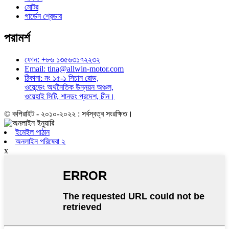
মোটর
গার্ডেন শ্রেডার
পরামর্শ
ফোন: +৮৬ ১৩৫৬৩১৭২২৩২
Email: tina@allwin-motor.com
ঠিকানা: নং ১৫-১ সিচান রোড,
ওয়েন্ডেং অর্থনৈতিক উন্নয়ন অঞ্চল,
ওয়েহাই সিটি, শানডং প্রদেশ, চীন।
© কপিরাইট - ২০১০-২০২২ : সর্বস্বত্ব সংরক্ষিত।
ইমেইল পাঠান
অনলাইন পরিষেবা ২
x