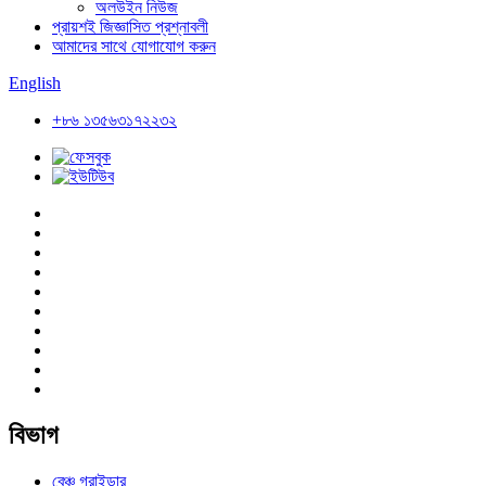
অলউইন নিউজ
প্রায়শই জিজ্ঞাসিত প্রশ্নাবলী
আমাদের সাথে যোগাযোগ করুন
English
+৮৬ ১৩৫৬৩১৭২২৩২
বিভাগ
বেঞ্চ গ্রাইন্ডার