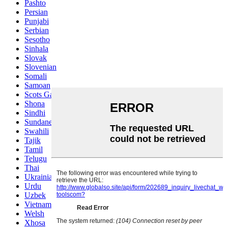
Pashto
Persian
Punjabi
Serbian
Sesotho
Sinhala
Slovak
Slovenian
Somali
Samoan
Scots Gaelic
Shona
Sindhi
Sundanese
Swahili
Tajik
Tamil
Telugu
Thai
Ukrainian
Urdu
Uzbek
Vietnamese
Welsh
Xhosa