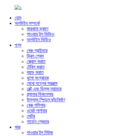
হোম
অলউইন সম্পর্কে
কারখানা ভ্রমণ
পাওয়ার টুল ভিডিও
অলউইন ভিডিও
পণ্য
বেঞ্চ গ্রাইন্ডার
ড্রিল প্রেস
স্ক্রোল করাত
টেবিল করাত
ব্যান্ড করাত
ধুলো সংগ্রাহক
মেঝে যত্নের সরঞ্জাম
বেল্ট এবং ডিস্ক স্যান্ডার
প্ল্যানার থিকনেসার
উল্লম্ব স্পিন্ডল ছাঁচনির্মাণ
বেঞ্চ পলিশার
ওয়েট শার্পনার
মোটর
গার্ডেন শ্রেডার
খবর
পাওয়ার টুল নিউজ