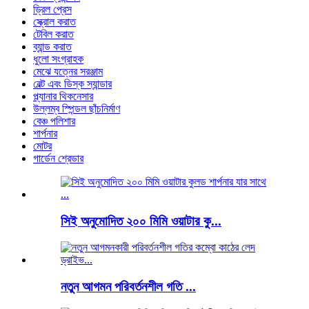
ড্রিল প্রেস
স্ক্রোল করাত
টেবিল করাত
ব্যান্ড করাত
ধুলো সংগ্রাহক
মেঝে যত্নের সরঞ্জাম
বেল্ট এবং ডিস্ক স্যান্ডার
প্ল্যানার থিকনেসার
উল্লম্ব স্পিন্ডল ছাঁচনির্মাণ
বেঞ্চ পলিশার
শার্পনার
মোটর
গার্ডেন শ্রেডার
সিই অনুমোদিত ২০০ মিমি ওয়াটার কু...
নতুন আগমন পরিবর্তনশীল গতি ...