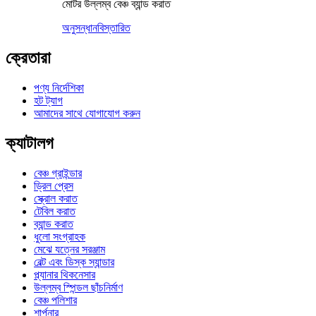
মোটর উল্লম্ব বেঞ্চ ব্যান্ড করাত
অনুসন্ধান
বিস্তারিত
ক্রেতারা
পণ্য নির্দেশিকা
হট ট্যাগ
আমাদের সাথে যোগাযোগ করুন
ক্যাটালগ
বেঞ্চ গ্রাইন্ডার
ড্রিল প্রেস
স্ক্রোল করাত
টেবিল করাত
ব্যান্ড করাত
ধুলো সংগ্রাহক
মেঝে যত্নের সরঞ্জাম
বেল্ট এবং ডিস্ক স্যান্ডার
প্ল্যানার থিকনেসার
উল্লম্ব স্পিন্ডল ছাঁচনির্মাণ
বেঞ্চ পলিশার
শার্পনার