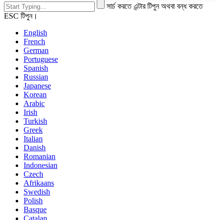
সার্চ করতে এন্টার টিপুন অথবা বন্ধ করতে
ESC টিপুন।
English
French
German
Portuguese
Spanish
Russian
Japanese
Korean
Arabic
Irish
Turkish
Greek
Italian
Danish
Romanian
Indonesian
Czech
Afrikaans
Swedish
Polish
Basque
Catalan