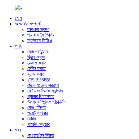
হোম
অলউইন সম্পর্কে
কারখানা ভ্রমণ
পাওয়ার টুল ভিডিও
অলউইন ভিডিও
পণ্য
বেঞ্চ গ্রাইন্ডার
ড্রিল প্রেস
স্ক্রোল করাত
টেবিল করাত
ব্যান্ড করাত
ধুলো সংগ্রাহক
মেঝে যত্নের সরঞ্জাম
বেল্ট এবং ডিস্ক স্যান্ডার
প্ল্যানার থিকনেসার
উল্লম্ব স্পিন্ডল ছাঁচনির্মাণ
বেঞ্চ পলিশার
ওয়েট শার্পনার
মোটর
গার্ডেন শ্রেডার
খবর
পাওয়ার টুল নিউজ