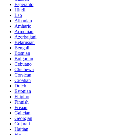
Esperanto
Hindi
Lao
Albanian
Amharic
Armenian
Azerbaijani
Belarusian
Bengali
Bosnian
Bulgarian
Cebuano
Chichewa
Corsican
Croatian
Dutch
Estonian
Filipino
Finnish
Frisian
Galician
Georgian
Gujarati
Haitian
Hausa