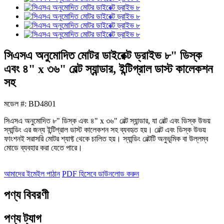
সিএসএ অনুমোদিত মোটর ডাইরেক্ট ড্রাইভ ৮" ডিস্ক
এবং ৪" x ৩৬" বেল্ট স্যান্ডার, ইন্টিগ্রাল ডাস্ট কালেকশন
সহ
মডেল #: BD4801
সিএসএ অনুমোদিত ৮" ডিস্ক এবং ৪" x ৩৬" বেল্ট স্যান্ডার, যা বেল্ট এবং ডিস্ক উভয়
স্যান্ডিং এর জন্য ইন্টিগ্রাল ডাস্ট কালেকশন সহ ব্যবহৃত হয়। বেল্ট এবং ডিস্ক উভয়
ফাংশনই সরাসরি মোটর শ্যাফ্ট থেকে চালিত হয়। স্যান্ডিং বেল্টটি অনুভূমিক বা উল্লম্ব
মোডে ব্যবহার করা যেতে পারে।
আমাদের ইমেইল পাঠান
PDF হিসেবে ডাউনলোড করুন
পণ্য বিবরণী
পণ্য ট্যাগ