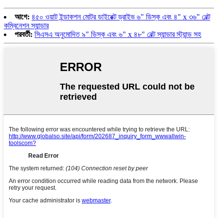
আগে:
৪৫০ ওয়াট ইন্ডাকশন মোটর ডাইরেক্ট ড্রাইভ ৬" ডিস্ক এবং ৪" x ৩৬" বেল্ট
কম্বিনেশন স্যান্ডার
পরবর্তী:
সিএসএ অনুমোদিত ৯" ডিস্ক এবং ৬" x ৪৮" বেল্ট স্যান্ডার স্ট্যান্ড সহ