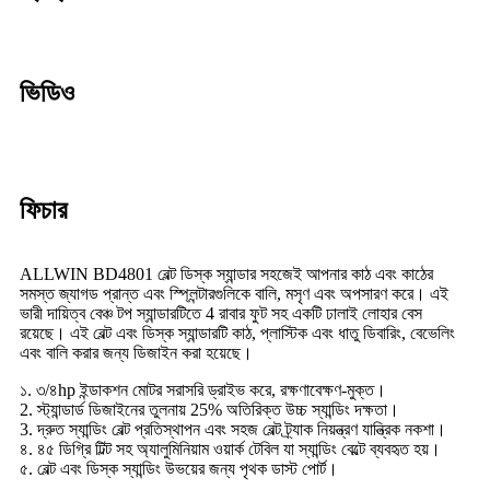
ভিডিও
ফিচার
ALLWIN BD4801 বেল্ট ডিস্ক স্যান্ডার সহজেই আপনার কাঠ এবং কাঠের
সমস্ত জ্যাগড প্রান্ত এবং স্প্লিন্টারগুলিকে বালি, মসৃণ এবং অপসারণ করে। এই
ভারী দায়িত্ব বেঞ্চ টপ স্যান্ডারটিতে 4 রাবার ফুট সহ একটি ঢালাই লোহার বেস
রয়েছে। এই বেল্ট এবং ডিস্ক স্যান্ডারটি কাঠ, প্লাস্টিক এবং ধাতু ডিবারিং, বেভেলিং
এবং বালি করার জন্য ডিজাইন করা হয়েছে।
১. ৩/৪hp ইন্ডাকশন মোটর সরাসরি ড্রাইভ করে, রক্ষণাবেক্ষণ-মুক্ত।
2. স্ট্যান্ডার্ড ডিজাইনের তুলনায় 25% অতিরিক্ত উচ্চ স্যান্ডিং দক্ষতা।
3. দ্রুত স্যান্ডিং বেল্ট প্রতিস্থাপন এবং সহজ বেল্ট ট্র্যাক নিয়ন্ত্রণ যান্ত্রিক নকশা।
৪. ৪৫ ডিগ্রি টিল্ট সহ অ্যালুমিনিয়াম ওয়ার্ক টেবিল যা স্যান্ডিং বেল্টে ব্যবহৃত হয়।
৫. বেল্ট এবং ডিস্ক স্যান্ডিং উভয়ের জন্য পৃথক ডাস্ট পোর্ট।