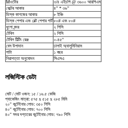
M
ওটোর
৩/৪ এইচপি @ ৩৬০০ আরপিএম
বেল্টের আকার
৪” * ৩৬”
ডিস্ক কাগজের আকার
৮ ইঞ্চি
ডিস্ক পেপার এবং বেল্ট পেপার গার্ট
৮০# এবং ৮০#
ধুলো বন্দর
২ পিসি
টেবিল
২ পিসি
টেবিল টিল্টিং রেঞ্জ
০-৪৫°
বেস উপাদান
ঢালাই অ্যালুমিনিয়াম
পাটা
১ বছর
নিরাপত্তা অনুমোদন
সিএসএ
লজিস্টিক ডেটা
মোট / মোট ওজন: ১৫ / ১৬.৫ কেজি
প্যাকেজিং মাত্রা: ৫৭৫ x ৫১৫ x ২৮৫ মিমি
২০" কন্টেইনার লোড: ৩৫০ পিসি
৪০" কন্টেইনার লোড: ৭০০ পিসি
৪০" সদর দপ্তরের কন্টেইনার লোড: ৭৯০ পিসি