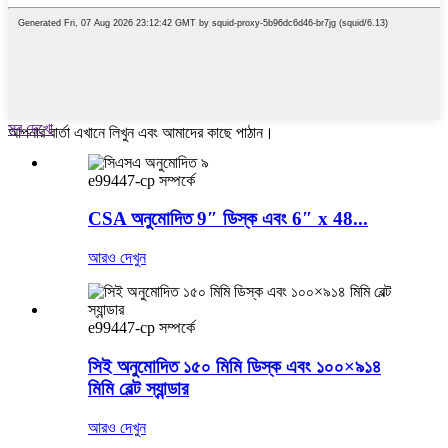
সব দেখো
আপনার বার্তা এখানে লিখুন এবং আমাদের কাছে পাঠান।
e99447-cp সম্পর্কে
CSA অনুমোদিত 9″ ডিস্ক এবং 6″ x 48...
আরও দেখুন
e99447-cp সম্পর্কে
সিই অনুমোদিত ১৫০ মিমি ডিস্ক এবং ১০০×৯১৪
মিমি বেল্ট স্যান্ডার
আরও দেখুন