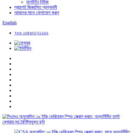
অলউইন নিউজ
প্রায়শই জিজ্ঞাসিত প্রশ্নাবলী
আমাদের সাথে যোগাযোগ করুন
English
+৮৬ ১৩৫৬৩১৭২২৩২