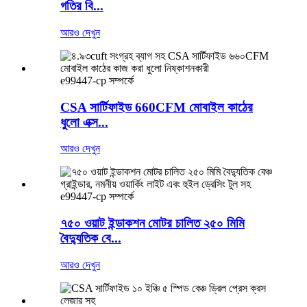
গতির বি...
আরও দেখুন
e99447-cp সম্পর্কে
CSA সার্টিফাইড 660CFM মোবাইল কাঠের
ধুলো এক্স...
আরও দেখুন
e99447-cp সম্পর্কে
৭৫০ ওয়াট ইন্ডাকশন মোটর চালিত ২৫০ মিমি
বৈদ্যুতিক বে...
আরও দেখুন