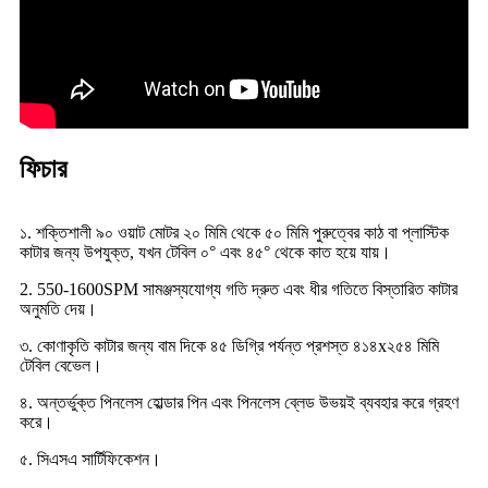
ফিচার
১. শক্তিশালী ৯০ ওয়াট মোটর ২০ মিমি থেকে ৫০ মিমি পুরুত্বের কাঠ বা প্লাস্টিক
কাটার জন্য উপযুক্ত, যখন টেবিল ০° এবং ৪৫° থেকে কাত হয়ে যায়।
2. 550-1600SPM সামঞ্জস্যযোগ্য গতি দ্রুত এবং ধীর গতিতে বিস্তারিত কাটার
অনুমতি দেয়।
৩. কোণাকৃতি কাটার জন্য বাম দিকে ৪৫ ডিগ্রি পর্যন্ত প্রশস্ত ৪১৪x২৫৪ মিমি
টেবিল বেভেল।
৪. অন্তর্ভুক্ত পিনলেস হোল্ডার পিন এবং পিনলেস ব্লেড উভয়ই ব্যবহার করে গ্রহণ
করে।
৫. সিএসএ সার্টিফিকেশন।