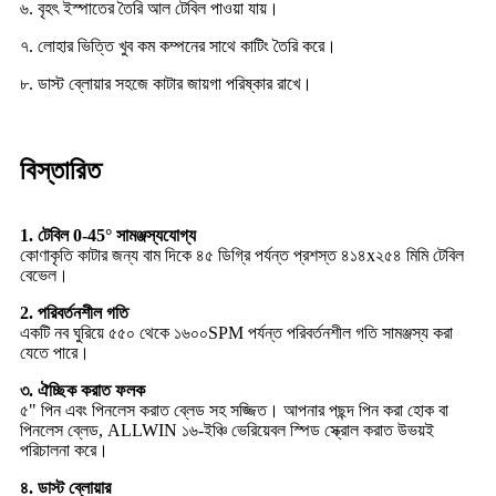
৬. বৃহৎ ইস্পাতের তৈরি আল টেবিল পাওয়া যায়।
৭. লোহার ভিত্তি খুব কম কম্পনের সাথে কাটিং তৈরি করে।
৮. ডাস্ট ব্লোয়ার সহজে কাটার জায়গা পরিষ্কার রাখে।
বিস্তারিত
1. টেবিল 0-45° সামঞ্জস্যযোগ্য
কোণাকৃতি কাটার জন্য বাম দিকে ৪৫ ডিগ্রি পর্যন্ত প্রশস্ত ৪১৪x২৫৪ মিমি টেবিল
বেভেল।
2. পরিবর্তনশীল গতি
একটি নব ঘুরিয়ে ৫৫০ থেকে ১৬০০SPM পর্যন্ত পরিবর্তনশীল গতি সামঞ্জস্য করা
যেতে পারে।
৩. ঐচ্ছিক করাত ফলক
৫" পিন এবং পিনলেস করাত ব্লেড সহ সজ্জিত। আপনার পছন্দ পিন করা হোক বা
পিনলেস ব্লেড, ALLWIN ১৬-ইঞ্চি ভেরিয়েবল স্পিড স্ক্রোল করাত উভয়ই
পরিচালনা করে।
৪. ডাস্ট ব্লোয়ার