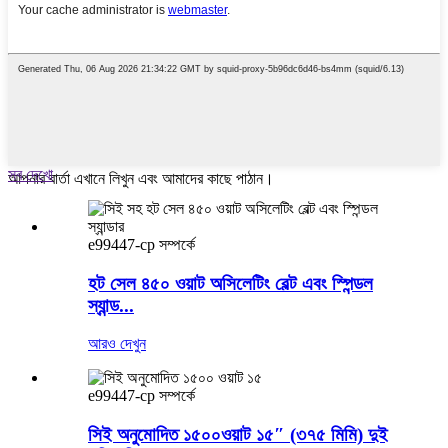
সব দেখো
আপনার বার্তা এখানে লিখুন এবং আমাদের কাছে পাঠান।
e99447-cp সম্পর্কে
হট সেল ৪৫০ ওয়াট অসিলেটিং বেল্ট এবং স্পিন্ডল
স্যান্ড...
আরও দেখুন
e99447-cp সম্পর্কে
সিই অনুমোদিত ১৫০০ওয়াট ১৫″ (৩৭৫ মিমি) দুই