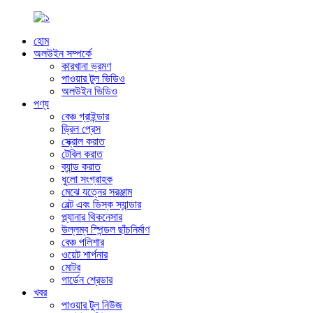
হোম
অলউইন সম্পর্কে
কারখানা ভ্রমণ
পাওয়ার টুল ভিডিও
অলউইন ভিডিও
পণ্য
বেঞ্চ গ্রাইন্ডার
ড্রিল প্রেস
স্ক্রোল করাত
টেবিল করাত
ব্যান্ড করাত
ধুলো সংগ্রাহক
মেঝে যত্নের সরঞ্জাম
বেল্ট এবং ডিস্ক স্যান্ডার
প্ল্যানার থিকনেসার
উল্লম্ব স্পিন্ডল ছাঁচনির্মাণ
বেঞ্চ পলিশার
ওয়েট শার্পনার
মোটর
গার্ডেন শ্রেডার
খবর
পাওয়ার টুল নিউজ