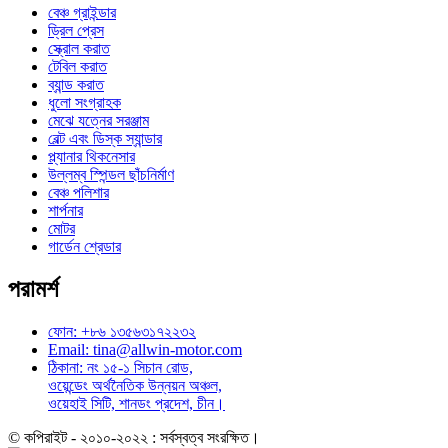
বেঞ্চ গ্রাইন্ডার
ড্রিল প্রেস
স্ক্রোল করাত
টেবিল করাত
ব্যান্ড করাত
ধুলো সংগ্রাহক
মেঝে যত্নের সরঞ্জাম
বেল্ট এবং ডিস্ক স্যান্ডার
প্ল্যানার থিকনেসার
উল্লম্ব স্পিন্ডল ছাঁচনির্মাণ
বেঞ্চ পলিশার
শার্পনার
মোটর
গার্ডেন শ্রেডার
পরামর্শ
ফোন: +৮৬ ১৩৫৬৩১৭২২৩২
Email: tina@allwin-motor.com
ঠিকানা: নং ১৫-১ সিচান রোড,
ওয়েন্ডেং অর্থনৈতিক উন্নয়ন অঞ্চল,
ওয়েহাই সিটি, শানডং প্রদেশ, চীন।
© কপিরাইট - ২০১০-২০২২ : সর্বস্বত্ব সংরক্ষিত।