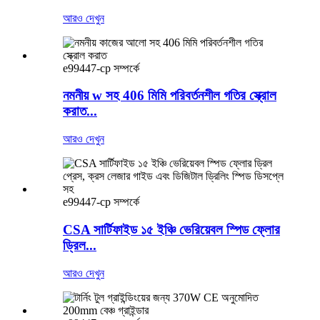
আরও দেখুন
e99447-cp সম্পর্কে
নমনীয় w সহ 406 মিমি পরিবর্তনশীল গতির স্ক্রোল
করাত...
আরও দেখুন
e99447-cp সম্পর্কে
CSA সার্টিফাইড ১৫ ইঞ্চি ভেরিয়েবল স্পিড ফ্লোর
ড্রিল...
আরও দেখুন