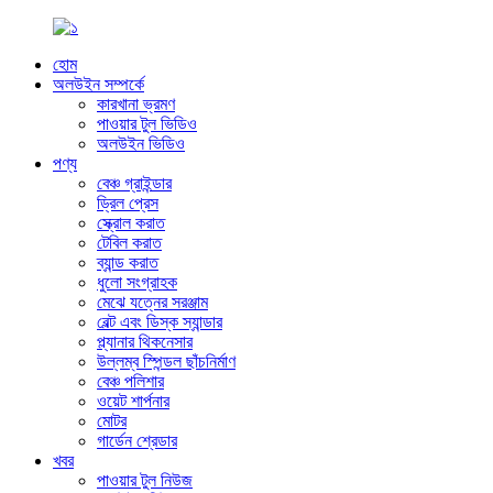
হোম
অলউইন সম্পর্কে
কারখানা ভ্রমণ
পাওয়ার টুল ভিডিও
অলউইন ভিডিও
পণ্য
বেঞ্চ গ্রাইন্ডার
ড্রিল প্রেস
স্ক্রোল করাত
টেবিল করাত
ব্যান্ড করাত
ধুলো সংগ্রাহক
মেঝে যত্নের সরঞ্জাম
বেল্ট এবং ডিস্ক স্যান্ডার
প্ল্যানার থিকনেসার
উল্লম্ব স্পিন্ডল ছাঁচনির্মাণ
বেঞ্চ পলিশার
ওয়েট শার্পনার
মোটর
গার্ডেন শ্রেডার
খবর
পাওয়ার টুল নিউজ