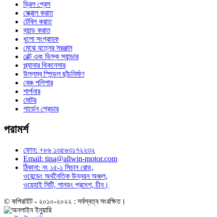
ড্রিল প্রেস
স্ক্রোল করাত
টেবিল করাত
ব্যান্ড করাত
ধুলো সংগ্রাহক
মেঝে যত্নের সরঞ্জাম
বেল্ট এবং ডিস্ক স্যান্ডার
প্ল্যানার থিকনেসার
উল্লম্ব স্পিন্ডল ছাঁচনির্মাণ
বেঞ্চ পলিশার
শার্পনার
মোটর
গার্ডেন শ্রেডার
পরামর্শ
ফোন: +৮৬ ১৩৫৬৩১৭২২৩২
Email: tina@allwin-motor.com
ঠিকানা: নং ১৫-১ সিচান রোড,
ওয়েন্ডেং অর্থনৈতিক উন্নয়ন অঞ্চল,
ওয়েহাই সিটি, শানডং প্রদেশ, চীন।
© কপিরাইট - ২০১০-২০২২ : সর্বস্বত্ব সংরক্ষিত।