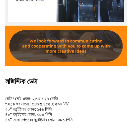
লজিস্টিক ডেটা
মোট / মোট ওজন: ২৫.৫ / ২৭ কেজি
প্যাকেজিং মাত্রা: ৫১৩ x ৪৫৫ x ৫৯০ মিমি
২০" কন্টেইনার লোড: ১৫৬ পিসি
৪০" কন্টেইনার লোড: ৩২০ পিসি
৪০" সদর দপ্তরের কন্টেইনার লোড: ৪৮০ পিসি