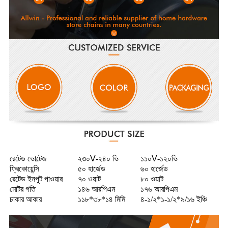
রেটেড ভোল্টেজ
২৩০
V
-২৪০ ভি
১১০
V
-১২০ভি
ফ্রিকোয়েন্সি
৫০ হার্জেড
৬০ হার্জেড
রেটেড ইনপুট পাওয়ার
৭০ ওয়াট
৮০ ওয়াট
মোটর গতি
১৪৬ আরপিএম
১৭৬ আরপিএম
চাকার আকার
১১৮*৩৮*১৪ মিমি
৪-১/২*১-১/২*৯/১৬ ইঞ্চি