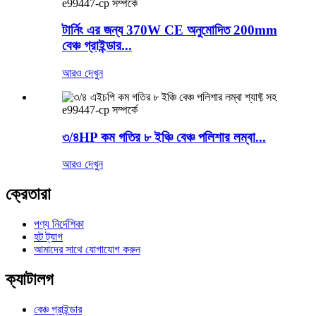
e99447-cp সম্পর্কে
টার্নিং এর জন্য 370W CE অনুমোদিত 200mm
বেঞ্চ গ্রাইন্ডার...
আরও দেখুন
e99447-cp সম্পর্কে
৩/৪HP কম গতির ৮ ইঞ্চি বেঞ্চ পলিশার লম্বা...
আরও দেখুন
ক্রেতারা
পণ্য নির্দেশিকা
হট ট্যাগ
আমাদের সাথে যোগাযোগ করুন
ক্যাটালগ
বেঞ্চ গ্রাইন্ডার