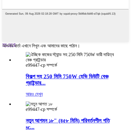
সব দেখো
আপনার বার্তা এখানে লিখুন এবং আমাদের কাছে পাঠান।
e99447-cp সম্পর্কে
বিকল্প সহ 250 মিমি 750W হেভি ডিউটি ​​বেঞ্চ
গ্রাইন্ডার...
আরও দেখুন
e99447-cp সম্পর্কে
নতুন আগমন ১৮" (৪৫৮ মিমি) পরিবর্তনশীল গতি
sc...