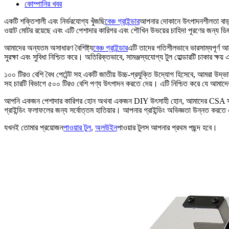
কোম্পানির খবর
একটি শক্তিশালী এবং নির্ভরযোগ্য খুঁজছি
বেঞ্চ গ্রাইন্ডার
আপনার দোকানে উৎপাদনশীলতা বাড়াত
ওয়াট মোটর রয়েছে এবং এটি পেশাদার কারিগর এবং শৌখিন উভয়ের চাহিদা পূরণের জন্য ডিজাইন
আমাদের অন্যতম অসাধারণ বৈশিষ্ট্য
বেঞ্চ গ্রাইন্ডার
এটি তাদের গতিশীলভাবে ভারসাম্যপূর্ণ আর
সুরক্ষা এবং সুবিধা নিশ্চিত করে। অতিরিক্তভাবে, সামঞ্জস্যযোগ্য টুল হোল্ডারটি চাকার ক্ষয় 
১০০ টিরও বেশি বৈধ পেটেন্ট সহ একটি জাতীয় উচ্চ-প্রযুক্তি উদ্যোগ হিসেবে, আমরা উদ্ভাবন
সহ চারটি বিভাগে ৫০০ টিরও বেশি পণ্য উৎপাদন করতে দেয়। এটি নিশ্চিত করে যে আমাদ
আপনি একজন পেশাদার কারিগর হোন অথবা একজন DIY উৎসাহী হোন, আমাদের CSA সার্
গ্রাইন্ডিং ফলাফলের জন্য সর্বোত্তম হাতিয়ার। আপনার গ্রাইন্ডিং অভিজ্ঞতা উন্নত করতে
যখনই তোমার প্রয়োজন
পাওয়ার টুল
,
অলউইন
পাওয়ার টুলস আপনার প্রথম পছন্দ হবে।