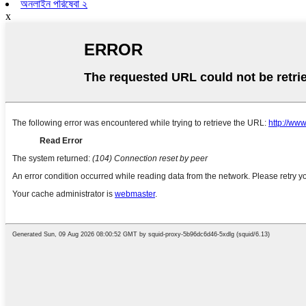
অনলাইন পরিষেবা ২
x