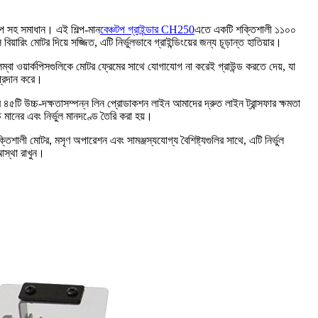
প সহ সমাধান। এই শিল্প-মান
বেঞ্চটপ গ্রাইন্ডার CH250
এতে একটি শক্তিশালী ১১০০
িং মোটর দিয়ে সজ্জিত, এটি নির্ভুলভাবে গ্রাইন্ডিংয়ের জন্য চূড়ান্ত হাতিয়ার।
 লম্বা ওয়ার্কপিসগুলিকে মোটর ফ্রেমের সাথে যোগাযোগ না করেই গ্রাউন্ড করতে দেয়, যা
 প্রদান করে।
ের ৪৫টি উচ্চ-দক্ষতাসম্পন্ন লিন প্রোডাকশন লাইন আমাদের দ্রুত লাইন ট্রান্সফার ক্ষমতা
চ মানের এবং নির্ভুল মানদণ্ডে তৈরি করা হয়।
শালী মোটর, মসৃণ অপারেশন এবং সামঞ্জস্যযোগ্য বৈশিষ্ট্যগুলির সাথে, এটি নির্ভুল
আস্থা রাখুন।