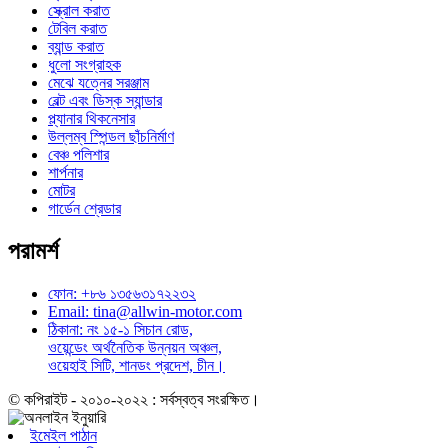
স্ক্রোল করাত
টেবিল করাত
ব্যান্ড করাত
ধুলো সংগ্রাহক
মেঝে যত্নের সরঞ্জাম
বেল্ট এবং ডিস্ক স্যান্ডার
প্ল্যানার থিকনেসার
উল্লম্ব স্পিন্ডল ছাঁচনির্মাণ
বেঞ্চ পলিশার
শার্পনার
মোটর
গার্ডেন শ্রেডার
পরামর্শ
ফোন: +৮৬ ১৩৫৬৩১৭২২৩২
Email: tina@allwin-motor.com
ঠিকানা: নং ১৫-১ সিচান রোড,
ওয়েন্ডেং অর্থনৈতিক উন্নয়ন অঞ্চল,
ওয়েহাই সিটি, শানডং প্রদেশ, চীন।
© কপিরাইট - ২০১০-২০২২ : সর্বস্বত্ব সংরক্ষিত।
ইমেইল পাঠান