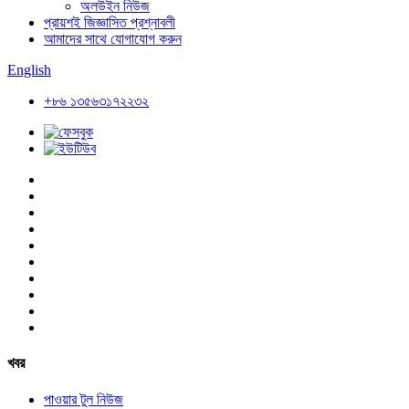
অলউইন নিউজ
প্রায়শই জিজ্ঞাসিত প্রশ্নাবলী
আমাদের সাথে যোগাযোগ করুন
English
+৮৬ ১৩৫৬৩১৭২২৩২
খবর
পাওয়ার টুল নিউজ