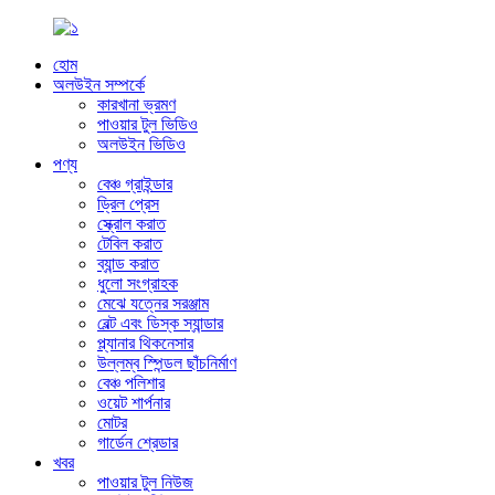
হোম
অলউইন সম্পর্কে
কারখানা ভ্রমণ
পাওয়ার টুল ভিডিও
অলউইন ভিডিও
পণ্য
বেঞ্চ গ্রাইন্ডার
ড্রিল প্রেস
স্ক্রোল করাত
টেবিল করাত
ব্যান্ড করাত
ধুলো সংগ্রাহক
মেঝে যত্নের সরঞ্জাম
বেল্ট এবং ডিস্ক স্যান্ডার
প্ল্যানার থিকনেসার
উল্লম্ব স্পিন্ডল ছাঁচনির্মাণ
বেঞ্চ পলিশার
ওয়েট শার্পনার
মোটর
গার্ডেন শ্রেডার
খবর
পাওয়ার টুল নিউজ