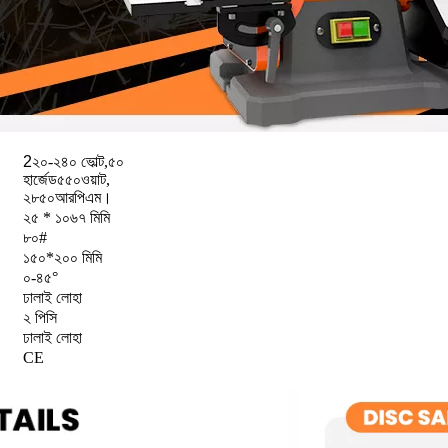
2
২০-২৪০ ভোল্ট,
৫০
হার্জেড
৫৫০ওয়াট,
২৮৫০আরপিএম।
২৫ * ১০৬৭ মিমি
৮০#
১৫০*২০০ মিমি
০-৪৫°
ঢালাই লোহা
২ পিসি
ঢালাই লোহা
CE