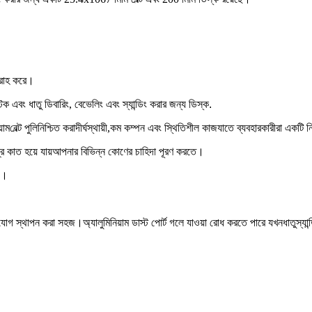
বরাহ করে।
টিক এবং ধাতু ডিবারিং, বেভেলিং এবং স্যান্ডিং করার জন্য ডিস্ক
.
য়াম
বেল্ট পুলি
নিশ্চিত করা
দীর্ঘস্থায়ী,
কম কম্পন এবং স্থিতিশীল কাজ
যাতে ব্যবহারকারীরা একটি ন
ি কাত হয়ে যায়
আপনার বিভিন্ন কোণের চাহিদা পূরণ করতে।
জ।
 সংযোগ স্থাপন করা সহজ।
অ্যালুমিনিয়াম ডাস্ট পোর্ট গলে যাওয়া রোধ করতে পারে যখন
ধাতু
স্যান