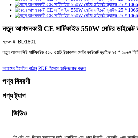
নতুন আগমনকারী CE সার্টিফাইড 550W মোটর ডাইরেক্ট 
মডেল #: BD1801
নতুন আগমন
সিই সার্টিফাইড ৫৫০ ওয়াট ইন্ডাকশন মোটর ডাইরেক্ট ড্রাইভ ২৫ * ১০৬৭ মিম
আমাদের ইমেইল পাঠান
PDF হিসেবে ডাউনলোড করুন
পণ্য বিবরণী
পণ্য ট্যাগ
ভিডিও
এই বেল্ট এবং ডিস্ক স্যান্ডারে কাঠ, প্লাস্টিক এবং ধাতু ডিবারিং, বেভেলিং এবং স্য