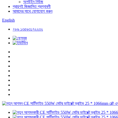
অলউইন নিউজ
প্রায়শই জিজ্ঞাসিত প্রশ্নাবলী
আমাদের সাথে যোগাযোগ করুন
English
+৮৬ ১৩৫৬৩১৭২২৩২