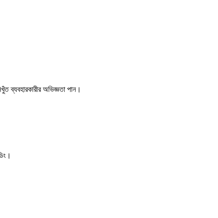
িখুঁত ব্যবহারকারীর অভিজ্ঞতা পান।
্ডিং।