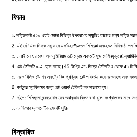
ফিচার
১. শক্তিশালী ৫৫০ ওয়াট মোটর বিভিন্ন উপকরণের স্যান্ডিং কাজের জন্য শক্তি সর
2.
এই বেল্ট এবং ডিস্ক স্যান্ডারে একটি
২৫*১০৬৭ মিমি
বেল্ট এবং
২০০ মিমি
কাঠ, প্লাস্
৩. ঢালাই লোহার বেস, অ্যালুমিনিয়াম বেল্ট ফ্রেম এবং
৩টি সূক্ষ্ম মেশিনযুক্ত
a
l
অ্যামিনি
4.
বেল্ট টেবিলটি ০-এ হেলে আছে।
45
ডিগ্রি এবং ডিস্ক টেবিলটি 0 থেকে 45 ডিগ্র
৫. দ্রুত রিলিজ টেনশন এবং ট্র্যাকিং প্রক্রিয়া বেল্ট পরিবর্তন করে
দ্রুত
সহজ এবং সহ
6.
কনট্যুর স্যান্ডিংয়ের জন্য বেল্ট ওয়ার্ক টেবিলটি অপসারণযোগ্য।
7.
দুই
৫১ মিমি
ধুলো বন্দর
s
দোকানের ভ্যাকুয়াম ক্লিনার বা ধুলো সংগ্রাহকের সাথে
৮. এনভিআর ম্যাগনেটিক সেফটি সুইচ।
বিস্তারিত