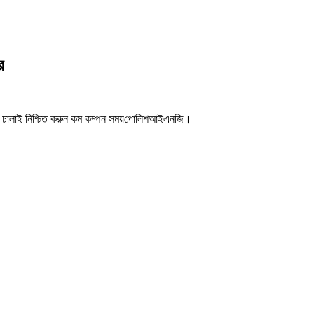
র
 ঢালাই নিশ্চিত করুন
কম কম্পন সময়
পোলিশ
আইএনজি।