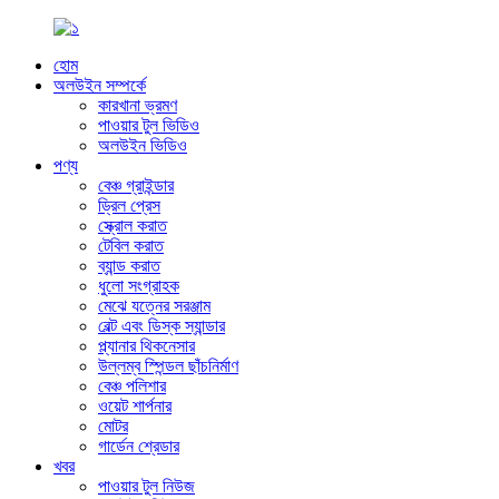
হোম
অলউইন সম্পর্কে
কারখানা ভ্রমণ
পাওয়ার টুল ভিডিও
অলউইন ভিডিও
পণ্য
বেঞ্চ গ্রাইন্ডার
ড্রিল প্রেস
স্ক্রোল করাত
টেবিল করাত
ব্যান্ড করাত
ধুলো সংগ্রাহক
মেঝে যত্নের সরঞ্জাম
বেল্ট এবং ডিস্ক স্যান্ডার
প্ল্যানার থিকনেসার
উল্লম্ব স্পিন্ডল ছাঁচনির্মাণ
বেঞ্চ পলিশার
ওয়েট শার্পনার
মোটর
গার্ডেন শ্রেডার
খবর
পাওয়ার টুল নিউজ