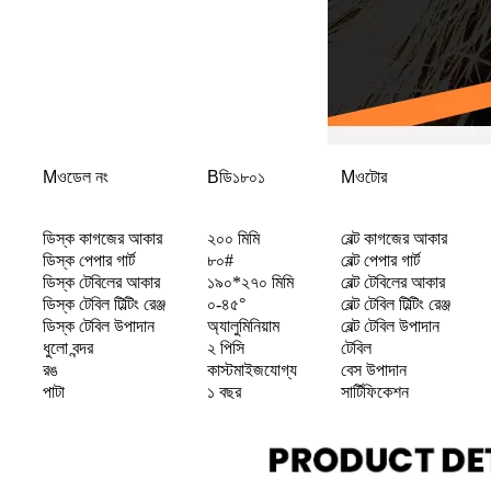
M
ওডেল নং
B
ডি১৮০১
M
ওটোর
ডিস্ক কাগজের আকার
২০০ মিমি
বেল্ট কাগজের আকার
ডিস্ক পেপার গার্ট
৮০#
বেল্ট পেপার গার্ট
ডিস্ক টেবিলের আকার
১৯০*২৭০ মিমি
বেল্ট টেবিলের আকার
ডিস্ক টেবিল টিল্টিং রেঞ্জ
০-৪৫°
বেল্ট টেবিল টিল্টিং রেঞ্জ
ডিস্ক টেবিল উপাদান
অ্যালুমিনিয়াম
বেল্ট টেবিল উপাদান
ধুলো বন্দর
২ পিসি
টেবিল
রঙ
কাস্টমাইজযোগ্য
বেস উপাদান
পাটা
১ বছর
সার্টিফিকেশন