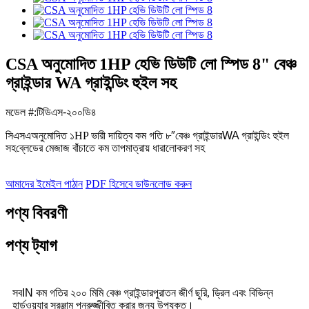
CSA অনুমোদিত 1HP হেভি ডিউটি ​​লো স্পিড 8" বেঞ্চ
গ্রাইন্ডার WA গ্রাইন্ডিং হুইল সহ
মডেল #:
টিডিএস-২০০ডি৪
সিএসএ
অনুমোদিত
১
HP
ভারী দায়িত্ব
কম গতি
৮″
বেঞ্চ গ্রাইন্ডার
WA গ্রাইন্ডিং হুইল
সহ
ব্লেডের মেজাজ বাঁচাতে কম তাপমাত্রায় ধারালোকরণ সহ
আমাদের ইমেইল পাঠান
PDF হিসেবে ডাউনলোড করুন
পণ্য বিবরণী
পণ্য ট্যাগ
সব
IN
কম গতির ২০০ মিমি বেঞ্চ গ্রাইন্ডার
পুরাতন জীর্ণ ছুরি, ড্রিল এবং বিভিন্ন
হার্ডওয়্যার সরঞ্জাম পুনরুজ্জীবিত করার জন্য উপযুক্ত।