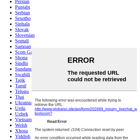
Persian
Punjabi
Serbian
Sesotho
Sinhala
Slovak
Slovenian
Somali
Samoan
Scots Gaelic
Shona
Sindhi
Sundanese
Swahili
Tajik
Tamil
Telugu
Thai
Ukrainian
Urdu
Uzbek
Vietnamese
Welsh
Xhosa
Yiddish