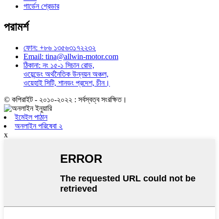
গার্ডেন শ্রেডার
পরামর্শ
ফোন: +৮৬ ১৩৫৬৩১৭২২৩২
Email: tina@allwin-motor.com
ঠিকানা: নং ১৫-১ সিচান রোড,
ওয়েন্ডেং অর্থনৈতিক উন্নয়ন অঞ্চল,
ওয়েহাই সিটি, শানডং প্রদেশ, চীন।
© কপিরাইট - ২০১০-২০২২ : সর্বস্বত্ব সংরক্ষিত।
ইমেইল পাঠান
অনলাইন পরিষেবা ২
x