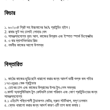
ফিচার
১. ৬০/২০# গ্রিট সহ উচ্চমানের WA গ্রাইন্ডিং হুইল।
2. রাবার ফুট সহ ঢালাই লোহার বেস
৩. সামঞ্জস্যযোগ্য বৃহৎ আল. কাজের বিশ্রাম এবং ইস্পাত স্পার্ক ডিফ্লেক্টর
৪. ৩ বার ম্যাগনিফায়ার শিল্ড
৫. নমনীয় কাজের আলো উপলব্ধ
বিস্তারিত
১. কাঠের কাজের ছুরি/ছেনি ধারালো করার জন্য আদর্শ ভারী শুল্ক কম গতির
১৭৫০rpm বেঞ্চ গ্রাইন্ডার
২. চোখের ঢাল এবং কাজের বিশ্রামের উপর টুল-লেস সমন্বয়
৩.কাস্ট অ্যালুমিনিয়াম টুল রেস্টগুলি চাকা পরিধান এবং কোণ গ্রাইন্ডিংয়ের জন্য
সামঞ্জস্যযোগ্য
৪.১ এইচপি শক্তিশালী ইন্ডাকশন মোটর, দ্রুত স্টার্টআপ, মসৃণ চলমান
৫. ব্লেড ধারালো করার জন্য আদর্শ কারণ এটি তাপ জমা কমায়।