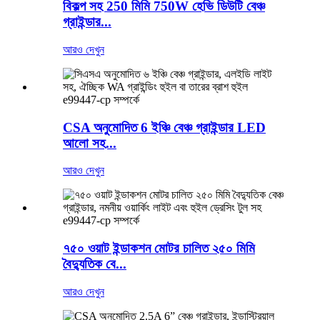
বিকল্প সহ 250 মিমি 750W হেভি ডিউটি ​​বেঞ্চ
গ্রাইন্ডার...
আরও দেখুন
e99447-cp সম্পর্কে
CSA অনুমোদিত 6 ইঞ্চি বেঞ্চ গ্রাইন্ডার LED
আলো সহ...
আরও দেখুন
e99447-cp সম্পর্কে
৭৫০ ওয়াট ইন্ডাকশন মোটর চালিত ২৫০ মিমি
বৈদ্যুতিক বে...
আরও দেখুন