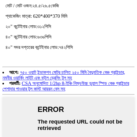
মোট / মোট ওজন:
২৪.৫
/
২৬.৫
কেজি
প্যাকেজিং মাত্রা: 620*400*370 মিমি
২০" কন্টেইনার লোড:
৩১২
পিসি
৪০" কন্টেইনার লোড:
৬৩৬
পিসি
৪০" সদর দপ্তরের কন্টেইনার লোড:
৭৪২
পিসি
আগে:
৭৫০ ওয়াট ইন্ডাকশন মোটর চালিত ২৫০ মিমি বৈদ্যুতিক বেঞ্চ গ্রাইন্ডার,
নমনীয় ওয়ার্কিং লাইট এবং হুইল ড্রেসিং টুল সহ
পরবর্তী:
CSA অনুমোদিত 1/2hp 8-ইঞ্চি নিম্ন/উচ্চ ডুয়াল স্পিড বেঞ্চ গ্রাইন্ডার
পেশাদার পাওয়ার টুল কাস্ট আয়রন বেস সহ