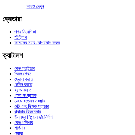
আরও দেখুন
ক্রেতারা
পণ্য নির্দেশিকা
হট ট্যাগ
আমাদের সাথে যোগাযোগ করুন
ক্যাটালগ
বেঞ্চ গ্রাইন্ডার
ড্রিল প্রেস
স্ক্রোল করাত
টেবিল করাত
ব্যান্ড করাত
ধুলো সংগ্রাহক
মেঝে যত্নের সরঞ্জাম
বেল্ট এবং ডিস্ক স্যান্ডার
প্ল্যানার থিকনেসার
উল্লম্ব স্পিন্ডল ছাঁচনির্মাণ
বেঞ্চ পলিশার
শার্পনার
মোটর