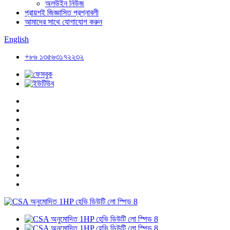
অলউইন নিউজ
প্রায়শই জিজ্ঞাসিত প্রশ্নাবলী
আমাদের সাথে যোগাযোগ করুন
English
+৮৬ ১৩৫৬৩১৭২২৩২