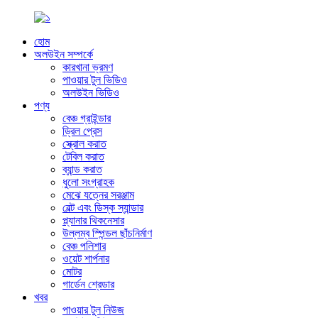
হোম
অলউইন সম্পর্কে
কারখানা ভ্রমণ
পাওয়ার টুল ভিডিও
অলউইন ভিডিও
পণ্য
বেঞ্চ গ্রাইন্ডার
ড্রিল প্রেস
স্ক্রোল করাত
টেবিল করাত
ব্যান্ড করাত
ধুলো সংগ্রাহক
মেঝে যত্নের সরঞ্জাম
বেল্ট এবং ডিস্ক স্যান্ডার
প্ল্যানার থিকনেসার
উল্লম্ব স্পিন্ডল ছাঁচনির্মাণ
বেঞ্চ পলিশার
ওয়েট শার্পনার
মোটর
গার্ডেন শ্রেডার
খবর
পাওয়ার টুল নিউজ