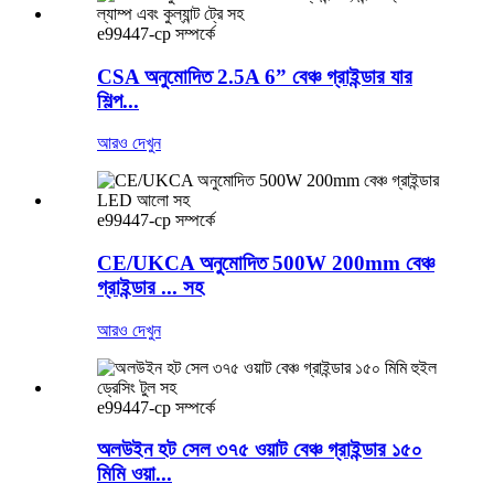
e99447-cp সম্পর্কে
CSA অনুমোদিত 2.5A 6” বেঞ্চ গ্রাইন্ডার যার
শিল্প...
আরও দেখুন
e99447-cp সম্পর্কে
CE/UKCA অনুমোদিত 500W 200mm বেঞ্চ
গ্রাইন্ডার ... সহ
আরও দেখুন
e99447-cp সম্পর্কে
অলউইন হট সেল ৩৭৫ ওয়াট বেঞ্চ গ্রাইন্ডার ১৫০
মিমি ওয়া...