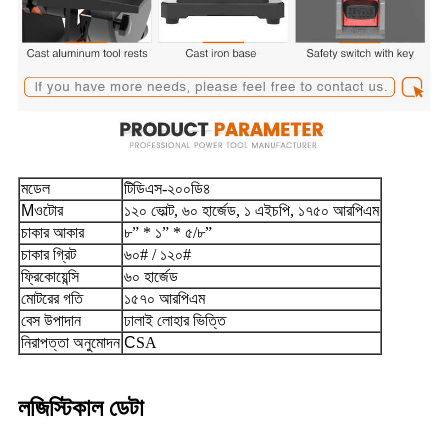
মডেল
টিডিএস-২০০ডি৪
M
ওটোর
১
২০ ভোল্ট, ৬০ হার্জেড, ১ এইচপি, ১৭৫০ আরপিএম
চাকার আকার
৮” * ১” * ৫/৮”
চাকার গ্রিট
৬০# / ১২০#
ফ্রিকোয়েন্সি
৬০ হার্জেড
মোটরের গতি
১৫৭০ আরপিএম
বেস উপাদান
ঢালাই লোহার ভিত্তি
নিরাপত্তা অনুমোদন
C
SA
লজিস্টিকাল ডেটা