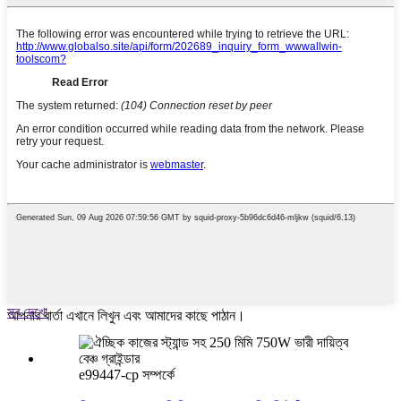
সব দেখো
আপনার বার্তা এখানে লিখুন এবং আমাদের কাছে পাঠান।
e99447-cp সম্পর্কে