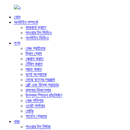
হোম
অলউইন সম্পর্কে
কারখানা ভ্রমণ
পাওয়ার টুল ভিডিও
অলউইন ভিডিও
পণ্য
বেঞ্চ গ্রাইন্ডার
ড্রিল প্রেস
স্ক্রোল করাত
টেবিল করাত
ব্যান্ড করাত
ধুলো সংগ্রাহক
মেঝে যত্নের সরঞ্জাম
বেল্ট এবং ডিস্ক স্যান্ডার
প্ল্যানার থিকনেসার
উল্লম্ব স্পিন্ডল ছাঁচনির্মাণ
বেঞ্চ পলিশার
ওয়েট শার্পনার
মোটর
গার্ডেন শ্রেডার
খবর
পাওয়ার টুল নিউজ