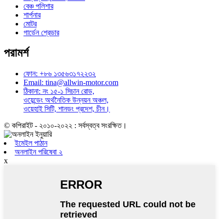
বেঞ্চ পলিশার
শার্পনার
মোটর
গার্ডেন শ্রেডার
পরামর্শ
ফোন: +৮৬ ১৩৫৬৩১৭২২৩২
Email: tina@allwin-motor.com
ঠিকানা: নং ১৫-১ সিচান রোড,
ওয়েন্ডেং অর্থনৈতিক উন্নয়ন অঞ্চল,
ওয়েহাই সিটি, শানডং প্রদেশ, চীন।
© কপিরাইট - ২০১০-২০২২ : সর্বস্বত্ব সংরক্ষিত।
ইমেইল পাঠান
অনলাইন পরিষেবা ২
x