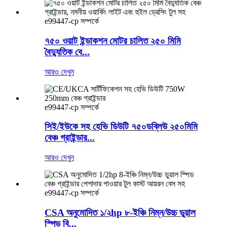
e99447-cp সম্পর্কে
৭৫০ ওয়াট ইন্ডাকশন মোটর চালিত ২৫০ মিমি
বৈদ্যুতিক বে...
আরও দেখুন
e99447-cp সম্পর্কে
সিই/ইউকে সহ হেভি ডিউটি ​​৭৫০ডব্লিউ ২৫০মিমি
বেঞ্চ গ্রাইন্ডার...
আরও দেখুন
e99447-cp সম্পর্কে
CSA অনুমোদিত ১/২hp ৮-ইঞ্চি নিম্ন/উচ্চ ডুয়াল
স্পিড বি...