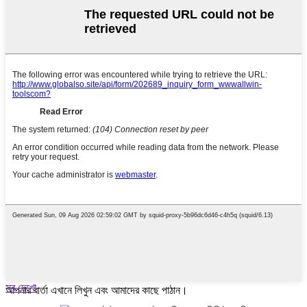
সব দেখো
আপনার বার্তা এখানে লিখুন এবং আমাদের কাছে পাঠান।