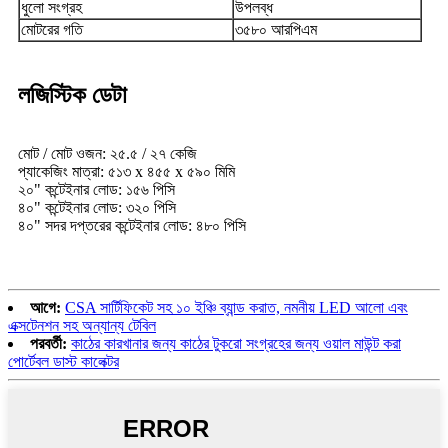
ধুলো সংগ্রহ
উপলব্ধ
মোটরের গতি
৩৫৮০ আরপিএম
লজিস্টিক ডেটা
মোট / মোট ওজন: ২৫.৫ / ২৭ কেজি
প্যাকেজিং মাত্রা: ৫১৩ x ৪৫৫ x ৫৯০ মিমি
২০" কন্টেইনার লোড: ১৫৬ পিসি
৪০" কন্টেইনার লোড: ৩২০ পিসি
৪০" সদর দপ্তরের কন্টেইনার লোড: ৪৮০ পিসি
আগে:
CSA সার্টিফিকেট সহ ১০ ইঞ্চি ব্যান্ড করাত, নমনীয় LED আলো এবং
এক্সটেনশন সহ অন্যান্য টেবিল
পরবর্তী:
কাঠের কারখানার জন্য কাঠের টুকরো সংগ্রহের জন্য ওয়াল মাউন্ট করা
পোর্টেবল ডাস্ট কালেক্টর