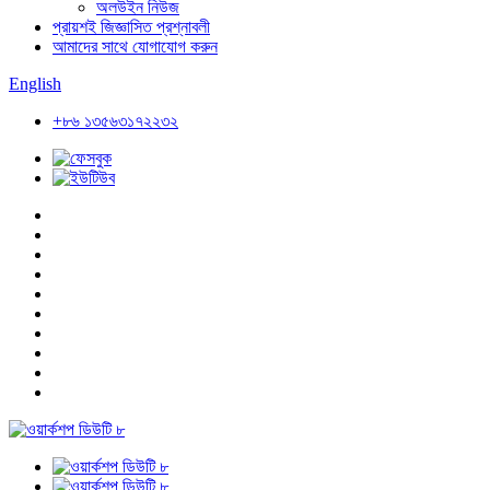
অলউইন নিউজ
প্রায়শই জিজ্ঞাসিত প্রশ্নাবলী
আমাদের সাথে যোগাযোগ করুন
English
+৮৬ ১৩৫৬৩১৭২২৩২