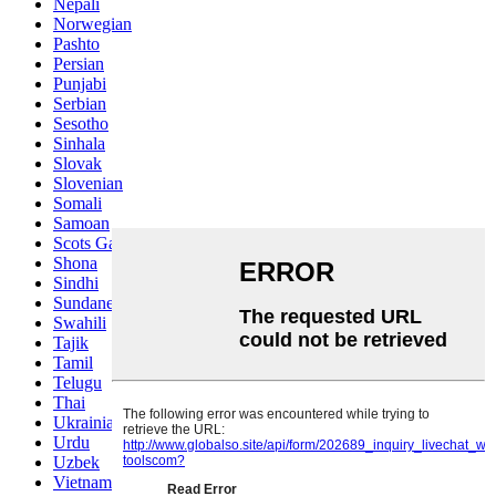
Nepali
Norwegian
Pashto
Persian
Punjabi
Serbian
Sesotho
Sinhala
Slovak
Slovenian
Somali
Samoan
Scots Gaelic
Shona
Sindhi
Sundanese
Swahili
Tajik
Tamil
Telugu
Thai
Ukrainian
Urdu
Uzbek
Vietnamese