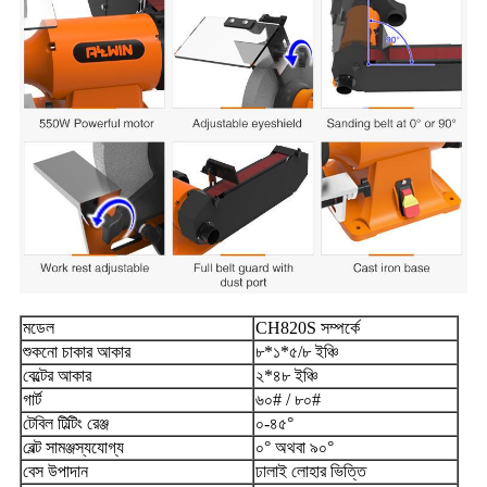
মডেল
CH820S সম্পর্কে
শুকনো চাকার আকার
৮*১*৫/৮ ইঞ্চি
বেল্টের আকার
২*৪৮ ইঞ্চি
গার্ট
৬০# / ৮০#
টেবিল টিল্টিং রেঞ্জ
০-৪৫°
বেল্ট সামঞ্জস্যযোগ্য
০° অথবা ৯০°
বেস উপাদান
ঢালাই লোহার ভিত্তি