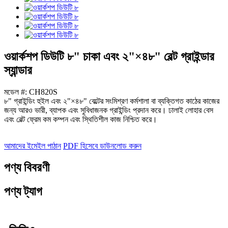
ওয়ার্কশপ ডিউটি ​​৮" চাকা এবং ২"×৪৮" বেল্ট গ্রাইন্ডার
স্যান্ডার
মডেল #: CH820S
৮" গ্রাইন্ডিং হুইল এবং ২"×৪৮" বেল্টের সংমিশ্রণ কর্মশালা বা ব্যক্তিগত কাঠের কাজের
জন্য আরও ভারী, ব্যাপক এবং সুবিধাজনক গ্রাইন্ডিং প্রদান করে। ঢালাই লোহার বেস
এবং বেল্ট ফ্রেম কম কম্পন এবং স্থিতিশীল কাজ নিশ্চিত করে।
আমাদের ইমেইল পাঠান
PDF হিসেবে ডাউনলোড করুন
পণ্য বিবরণী
পণ্য ট্যাগ