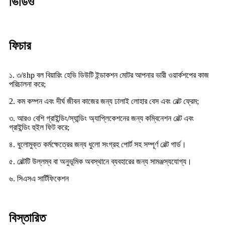
ভিডিও
ফিচার
১. ৩/৪hp বল বিয়ারিং হেভি ডিউটি ​​ইন্ডাকশন মোটর আপনার ভারী ওয়ার্কশপের কাজ
পরিচালনা করে;
2. কম কম্পন এবং দীর্ঘ জীবন কাজের জন্য ঢালাই লোহার বেস এবং বেল্ট ফ্রেম;
৩. আরও বেশি গ্রাইন্ডিং/স্যান্ডিং অ্যাপ্লিকেশনের জন্য কম্বিনেশন বেল্ট এবং
গ্রাইন্ডিং হুইল ফিট করে;
৪. ধুলোমুক্ত কর্মক্ষেত্রের জন্য ধুলো সংগ্রহ পোর্ট সহ সম্পূর্ণ বেল্ট গার্ড।
৫. বেল্টটি উল্লম্ব বা অনুভূমিক অবস্থানে ব্যবহারের জন্য সামঞ্জস্যযোগ্য।
৬. সিএসএ সার্টিফিকেশন
বিস্তারিত