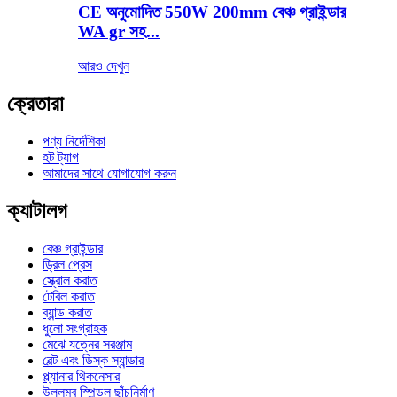
CE অনুমোদিত 550W 200mm বেঞ্চ গ্রাইন্ডার
WA gr সহ...
আরও দেখুন
ক্রেতারা
পণ্য নির্দেশিকা
হট ট্যাগ
আমাদের সাথে যোগাযোগ করুন
ক্যাটালগ
বেঞ্চ গ্রাইন্ডার
ড্রিল প্রেস
স্ক্রোল করাত
টেবিল করাত
ব্যান্ড করাত
ধুলো সংগ্রাহক
মেঝে যত্নের সরঞ্জাম
বেল্ট এবং ডিস্ক স্যান্ডার
প্ল্যানার থিকনেসার
উল্লম্ব স্পিন্ডল ছাঁচনির্মাণ