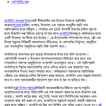
কোম্পানির খবর
অলউইন পাওয়ার টুলস
একটি শীর্ষস্থানীয় নাম হিসেবে নিজেকে প্রতিষ্ঠিত
করেছে
পাওয়ার টুল
শিল্প, গুণমান, উদ্ভাবন এবং গ্রাহক সন্তুষ্টির প্রতি তার
প্রতিশ্রুতির জন্য স্বীকৃত। পেশাদার এবং DIY উৎসাহী উভয়ের চাহিদা পূরণের
জন্য ডিজাইন করা বিভিন্ন ধরণের পণ্যের সাথে,
অলউইন
বিশ্বজুড়ে কারিগরদের জন্য
একটি বিশ্বস্ত অংশীদার হয়ে উঠেছে। এর চিত্তাকর্ষক লাইনআপের মধ্যে, বেল্ট এবং
ডিস্ক স্যান্ডার সিরিজটি আলাদাভাবে দাঁড়িয়েছে, যা কোম্পানির নির্ভুলতা, বহুমুখীতা
এবং অত্যাধুনিক প্রযুক্তির প্রতি নিষ্ঠা প্রদর্শন করে।
অলউইনের সাফল্যের মূলে রয়েছে উদ্ভাবনের উপর তার অটল মনোযোগ।
কোম্পানিটি গবেষণা ও উন্নয়নে উল্লেখযোগ্যভাবে বিনিয়োগ করে যাতে তার
পণ্যগুলিতে সর্বশেষ প্রযুক্তিগত অগ্রগতি অন্তর্ভুক্ত থাকে। এই প্রতিশ্রুতি
অলউইনকে শিল্পের প্রবণতাগুলির থেকে এগিয়ে থাকতে এবং ক্রমাগত তার
অফারগুলিকে উন্নত করতে সাহায্য করে। সক্রিয়ভাবে গ্রাহকদের প্রতিক্রিয়া
খোঁজার এবং বাজারের চাহিদা বিশ্লেষণ করার মাধ্যমে, অলউইন এমন সরঞ্জাম ডিজাইন
করে যা কেবল ব্যবহারকারীর প্রত্যাশা পূরণ করে না বরং তা ছাড়িয়ে যায়।
অলউইন
বেল্ট ডিস্ক স্যান্ডার
সিরিজটি ব্যবহারকারীদের বিভিন্ন ধরণের স্যান্ডিং
অ্যাপ্লিকেশনের জন্য শক্তিশালী এবং দক্ষ সমাধান প্রদানের জন্য ডিজাইন করা
হয়েছে। আপনি কাঠের কাজ, ধাতু তৈরি, অথবা মসৃণ ফিনিশিংয়ের প্রয়োজন এমন
অন্যান্য কাজ যাই করুন না কেন, অলউইনের স্যান্ডার্স সহজেই কাজটি পরিচালনা
করার জন্য সজ্জিত। অলউইনের কিছু মূল বৈশিষ্ট্য এবং সুবিধা এখানে দেওয়া হল।
বেল্ট