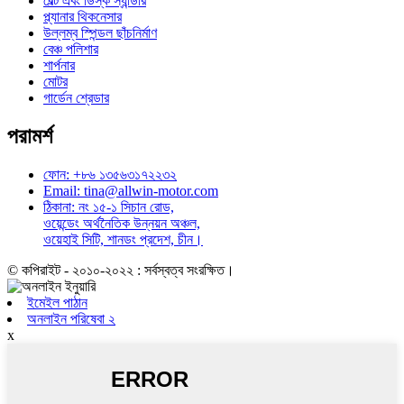
বেল্ট এবং ডিস্ক স্যান্ডার
প্ল্যানার থিকনেসার
উল্লম্ব স্পিন্ডল ছাঁচনির্মাণ
বেঞ্চ পলিশার
শার্পনার
মোটর
গার্ডেন শ্রেডার
পরামর্শ
ফোন: +৮৬ ১৩৫৬৩১৭২২৩২
Email: tina@allwin-motor.com
ঠিকানা: নং ১৫-১ সিচান রোড,
ওয়েন্ডেং অর্থনৈতিক উন্নয়ন অঞ্চল,
ওয়েহাই সিটি, শানডং প্রদেশ, চীন।
© কপিরাইট - ২০১০-২০২২ : সর্বস্বত্ব সংরক্ষিত।
ইমেইল পাঠান
অনলাইন পরিষেবা ২
x