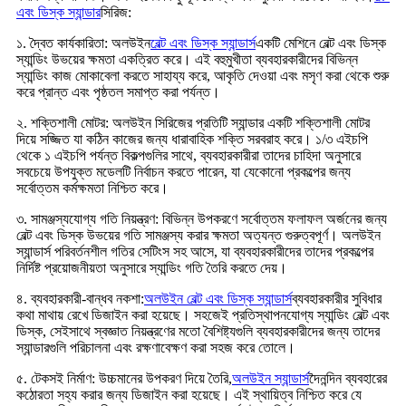
এবং ডিস্ক স্যান্ডার
সিরিজ:
১. দ্বৈত কার্যকারিতা: অলউইন
বেল্ট এবং ডিস্ক স্যান্ডার্স
একটি মেশিনে বেল্ট এবং ডিস্ক
স্যান্ডিং উভয়ের ক্ষমতা একত্রিত করে। এই বহুমুখীতা ব্যবহারকারীদের বিভিন্ন
স্যান্ডিং কাজ মোকাবেলা করতে সাহায্য করে, আকৃতি দেওয়া এবং মসৃণ করা থেকে শুরু
করে প্রান্ত এবং পৃষ্ঠতল সমাপ্ত করা পর্যন্ত।
২. শক্তিশালী মোটর: অলউইন সিরিজের প্রতিটি স্যান্ডার একটি শক্তিশালী মোটর
দিয়ে সজ্জিত যা কঠিন কাজের জন্য ধারাবাহিক শক্তি সরবরাহ করে। ১/৩ এইচপি
থেকে ১ এইচপি পর্যন্ত বিকল্পগুলির সাথে, ব্যবহারকারীরা তাদের চাহিদা অনুসারে
সবচেয়ে উপযুক্ত মডেলটি নির্বাচন করতে পারেন, যা যেকোনো প্রকল্পের জন্য
সর্বোত্তম কর্মক্ষমতা নিশ্চিত করে।
৩. সামঞ্জস্যযোগ্য গতি নিয়ন্ত্রণ: বিভিন্ন উপকরণে সর্বোত্তম ফলাফল অর্জনের জন্য
বেল্ট এবং ডিস্ক উভয়ের গতি সামঞ্জস্য করার ক্ষমতা অত্যন্ত গুরুত্বপূর্ণ। অলউইন
স্যান্ডার্স পরিবর্তনশীল গতির সেটিংস সহ আসে, যা ব্যবহারকারীদের তাদের প্রকল্পের
নির্দিষ্ট প্রয়োজনীয়তা অনুসারে স্যান্ডিং গতি তৈরি করতে দেয়।
৪. ব্যবহারকারী-বান্ধব নকশা:
অলউইন বেল্ট এবং ডিস্ক স্যান্ডার্স
ব্যবহারকারীর সুবিধার
কথা মাথায় রেখে ডিজাইন করা হয়েছে। সহজেই প্রতিস্থাপনযোগ্য স্যান্ডিং বেল্ট এবং
ডিস্ক, সেইসাথে স্বজ্ঞাত নিয়ন্ত্রণের মতো বৈশিষ্ট্যগুলি ব্যবহারকারীদের জন্য তাদের
স্যান্ডারগুলি পরিচালনা এবং রক্ষণাবেক্ষণ করা সহজ করে তোলে।
৫. টেকসই নির্মাণ: উচ্চমানের উপকরণ দিয়ে তৈরি,
অলউইন স্যান্ডার্স
দৈনন্দিন ব্যবহারের
কঠোরতা সহ্য করার জন্য ডিজাইন করা হয়েছে। এই স্থায়িত্ব নিশ্চিত করে যে