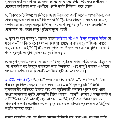
ব্যবহারকারীরা আগামী বছরের জন্য তাদের স্যান্ডার্সের উপর নির্ভর করতে পারেন, যা
যেকোনো কর্মশালার জন্য এগুলিকে একটি সার্থক বিনিয়োগ করে তোলে।
৬. নিরাপত্তা বৈশিষ্ট্য: অলউইনের জন্য নিরাপত্তা একটি সর্বোচ্চ অগ্রাধিকার, এবং
তাদের স্যান্ডার্স বেশ কয়েকটি নিরাপত্তা বৈশিষ্ট্য দিয়ে সজ্জিত। এর মধ্যে রয়েছে
কম্পন কমানোর জন্য মজবুত ভিত্তি, সেইসাথে স্যান্ডিং পৃষ্ঠের সাথে দুর্ঘটনাজনিত
যোগাযোগ রোধ করার জন্য প্রতিরক্ষামূলক প্রহরী।
৭. ধুলো সংগ্রহ ব্যবস্থা: অনেক মডেল
অলউইন বেল্ট এবং ডিস্ক স্যান্ডার সিরিজ
এর
সাথে একটি সমন্বিত ধুলো সংগ্রহ ব্যবস্থা রয়েছে যা কর্মক্ষেত্র পরিষ্কার রাখতে
সাহায্য করে। এই বৈশিষ্ট্যটি কেবল দৃশ্যমানতা উন্নত করে না বরং ধূলিকণার সাথে
শ্বাস-প্রশ্বাসের ঝুঁকি হ্রাস করে সুরক্ষাও বাড়ায়।
৮. বহুমুখী ব্যবহার: অলউইন বেল্ট এবং ডিস্ক স্যান্ডার সিরিজ কাঠের কাজ, ধাতুর কাজ
এবং কারুশিল্প সহ বিস্তৃত ব্যবহারের জন্য উপযুক্ত। এই বহুমুখী ব্যবহার এগুলিকে
যেকোনো কর্মশালার জন্য একটি অপরিহার্য হাতিয়ার করে তোলে।
অলউইন পাওয়ার টুলস
উদ্ভাবনী পণ্য এবং মানের প্রতি অটল প্রতিশ্রুতি দিয়ে
পাওয়ার টুল শিল্পে নেতৃত্ব দিয়ে চলেছে। বেল্ট এবং ডিস্ক স্যান্ডার সিরিজটি
ব্যবহারকারীর অভিজ্ঞতা উন্নত করে এবং ব্যতিক্রমী ফলাফল প্রদান করে এমন
সরঞ্জাম সরবরাহের প্রতি কোম্পানির নিষ্ঠার প্রমাণ। আপনি একজন পেশাদার কারিগর
বা DIY-এর প্রতি আগ্রহী হোন না কেন, অলউইন বেল্ট এবং ডিস্ক স্যান্ডারে
বিনিয়োগ আপনার কর্মশালার ক্ষমতা বৃদ্ধি করবে এবং আপনার প্রকল্পগুলিতে নির্ভুলতা
অর্জনে সহায়তা করবে।
আজই অলউইন বেল্ট এবং ডিস্ক স্যান্ডার সিরিজটি ঘুরে দেখুন এবং আপনার কাঠের