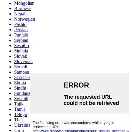
Mongolian
Burmese
Nepali
Norwegian
Pashto
Persian
Punjabi
Serbian
Sesotho
Sinhala
Slovak
Slovenian
Somali
Samoan
Scots Gaelic
Shona
Sindhi
Sundanese
Swahili
Tajik
Tamil
Telugu
Thai
Ukrainian
Urdu