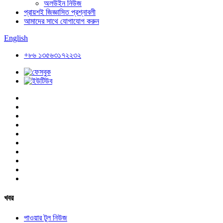
অলউইন নিউজ
প্রায়শই জিজ্ঞাসিত প্রশ্নাবলী
আমাদের সাথে যোগাযোগ করুন
English
+৮৬ ১৩৫৬৩১৭২২৩২
খবর
পাওয়ার টুল নিউজ