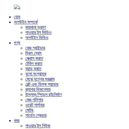
হোম
অলউইন সম্পর্কে
কারখানা ভ্রমণ
পাওয়ার টুল ভিডিও
অলউইন ভিডিও
পণ্য
বেঞ্চ গ্রাইন্ডার
ড্রিল প্রেস
স্ক্রোল করাত
টেবিল করাত
ব্যান্ড করাত
ধুলো সংগ্রাহক
মেঝে যত্নের সরঞ্জাম
বেল্ট এবং ডিস্ক স্যান্ডার
প্ল্যানার থিকনেসার
উল্লম্ব স্পিন্ডল ছাঁচনির্মাণ
বেঞ্চ পলিশার
ওয়েট শার্পনার
মোটর
গার্ডেন শ্রেডার
খবর
পাওয়ার টুল নিউজ